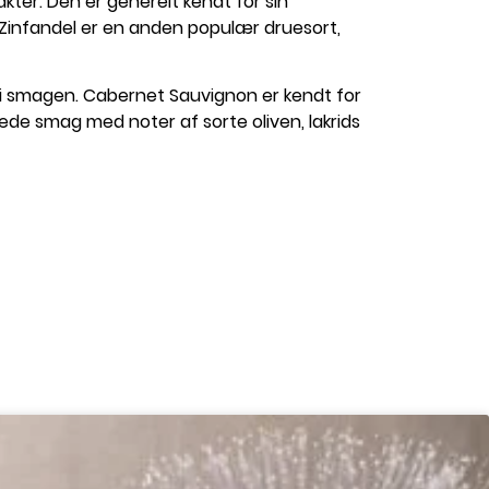
kter. Den er generelt kendt for sin
Zinfandel er en anden populær druesort,
i smagen. Cabernet Sauvignon er kendt for
ede smag med noter af sorte oliven, lakrids