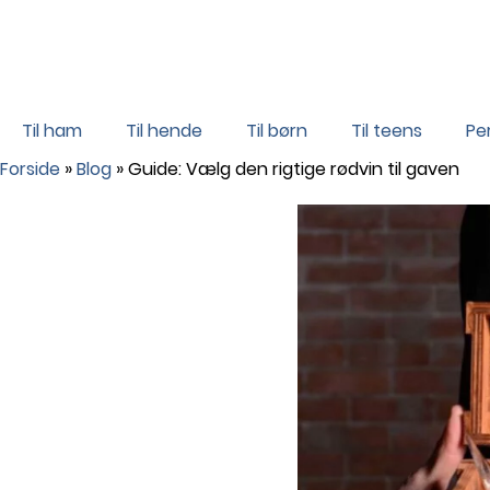
Til ham
Til hende
Til børn
Til teens
Pe
Forside
»
Blog
»
Guide: Vælg den rigtige rødvin til gaven