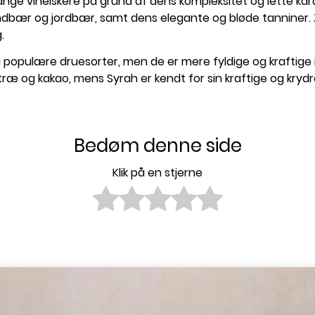
nge vinelskere på grund af dens kompleksitet og lette kara
ndbær og jordbær, samt dens elegante og bløde tanniner. 
.
populære druesorter, men de er mere fyldige og kraftige 
ræ og kakao, mens Syrah er kendt for sin kraftige og krydr
Bedøm denne side
Klik på en stjerne