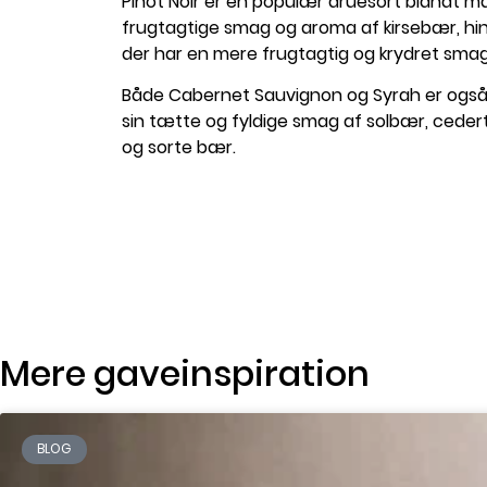
Pinot Noir er en populær druesort blandt ma
frugtagtige smag og aroma af kirsebær, hi
der har en mere frugtagtig og krydret smag
Både Cabernet Sauvignon og Syrah er også 
sin tætte og fyldige smag af solbær, cedert
og sorte bær.
Mere gaveinspiration
BLOG