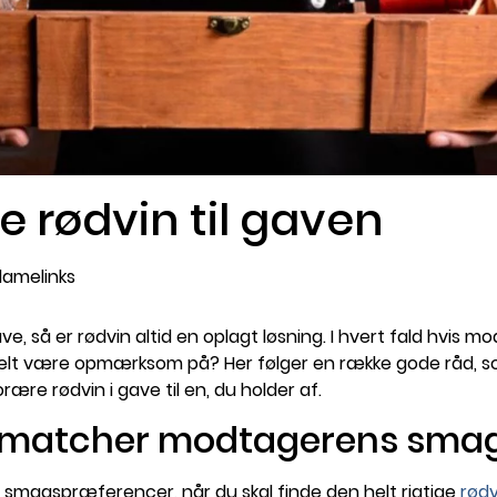
e rødvin til gaven
klamelinks
ave, så er rødvin altid en oplagt løsning. I hvert fald hvis 
relt være opmærksom på? Her følger en række gode råd, som
rære rødvin i gave til en, du holder af.
m matcher modtagerens sma
s smagspræferencer, når du skal finde den helt rigtige
rødv