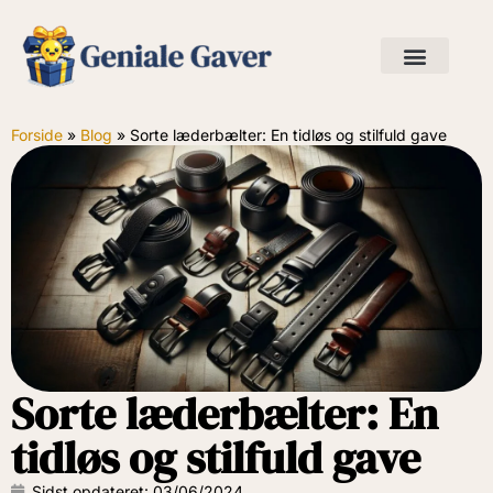
Forside
»
Blog
»
Sorte læderbælter: En tidløs og stilfuld gave
Sorte læderbælter: En
tidløs og stilfuld gave
Sidst opdateret:
03/06/2024