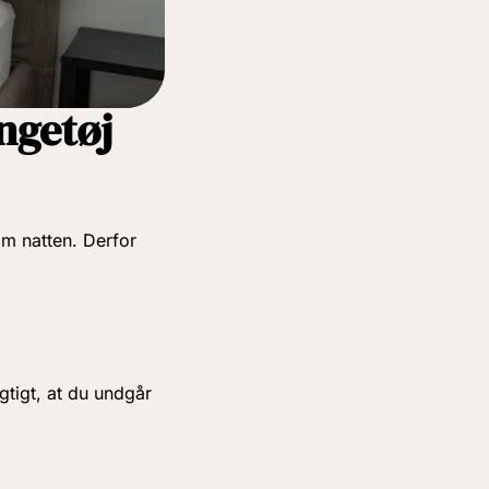
engetøj
om natten. Derfor
igtigt, at du undgår