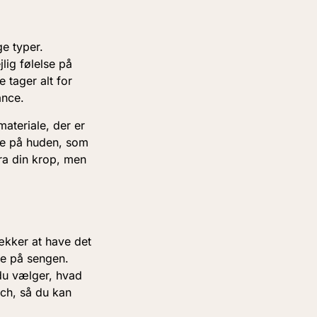
e typer.
lig følelse på
 tager alt for
ance.
ateriale, der er
lse på huden, som
ra din krop, men
ækker at have det
re på sengen.
 du vælger, hvad
rch, så du kan