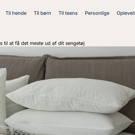
Til hende
Til børn
Til teens
Personlige
Oplevel
s til at få det meste ud af dit sengetøj