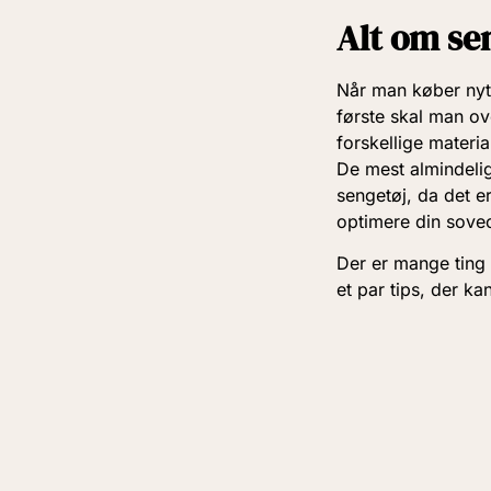
Alt om se
Når man køber nyt
første skal man ove
forskellige materi
De mest almindelig
sengetøj, da det er
optimere din sove
Der er mange ting 
et par tips, der k