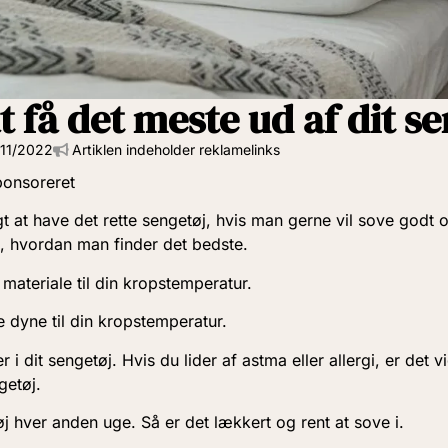
at få det meste ud af dit s
/11/2022
Artiklen indeholder reklamelinks
ponsoreret
gt at have det rette sengetøj, hvis man gerne vil sove godt 
il, hvordan man finder det bedste.
 materiale til din kropstemperatur.
e dyne til din kropstemperatur.
 i dit sengetøj. Hvis du lider af astma eller allergi, er det v
getøj.
øj hver anden uge. Så er det lækkert og rent at sove i.