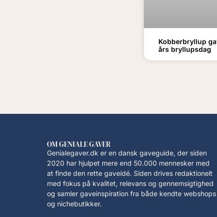
Kobberbryllup ga
års bryllupsdag
OM GENIALE GAVER
Genialegaver.dk er en dansk gaveguide, der siden
2020 har hjulpet mere end 50.000 mennesker med
at finde den rette gaveidé. Siden drives redaktionelt
med fokus på kvalitet, relevans og gennemsigtighed
og samler gaveinspiration fra både kendte webshops
og nichebutikker.