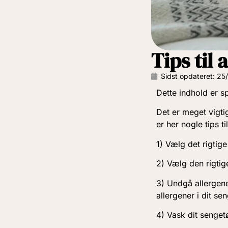
Tips til 
Sidst opdateret:
25
Dette indhold er s
Det er meget vigti
er her nogle tips t
1) Vælg det rigtige
2) Vælg den rigtig
3) Undgå allergener
allergener i dit sen
4) Vask dit senget