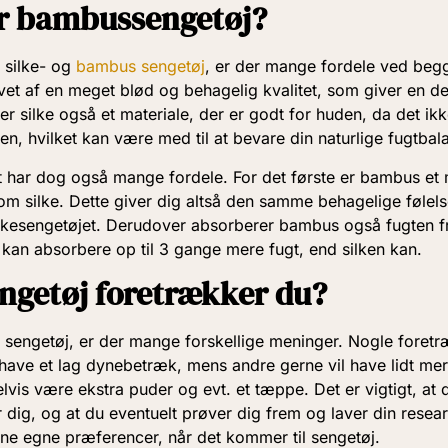
ler bambussengetøj?
 silke- og
bambus sengetøj
, er der mange fordele ved begg
avet af en meget blød og behagelig kvalitet, som giver en dej
r silke også et materiale, der er godt for huden, da det ikke
en, hvilket kan være med til at bevare din naturlige fugtbal
har dog også mange fordele. For det første er bambus et m
esom silke. Dette giver dig altså den samme behagelige føle
ilkesengetøjet. Derudover absorberer bambus også fugten f
kan absorbere op til 3 gange mere fugt, end silken kan.
engetøj foretrækker du?
 sengetøj, er der mange forskellige meninger. Nogle foretr
 have et lag dynebetræk, mens andre gerne vil have lidt me
vis være ekstra puder og evt. et tæppe. Det er vigtigt, at
or dig, og at du eventuelt prøver dig frem og laver din resea
ine egne præferencer, når det kommer til sengetøj.