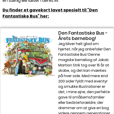
en særlig lille læser i deres liv.
Du finder et gavekort lavet specielt til ”Den
Fantastiske Bus” her:
Den Fantastiske Bus -
Årets børnebog!
Jeg bliver helt glad om
hjertet, når jeg anbefaler Den
Fantastiske Bus! Denne
magiske børnebog af Jakob
Martion Strik tog over 15 år at
skabe, og det kan mærkes
på hver side. Med mere end
200 sider fyldt med eventyr
og smukke illustrationer er
det, i mine øjne, den perfekte
gave til småbørnsfamilier
eller bedsteforældre, der
drømmer om at give en bog
videre gennem generationer.