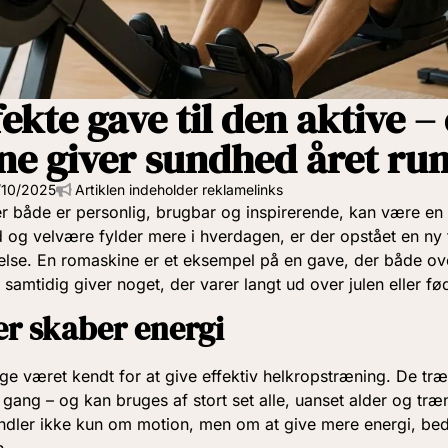
ekte gave til den aktive –
e giver sundhed året ru
/10/2025
Artiklen indeholder reklamelinks
er både er personlig, brugbar og inspirerende, kan være en
 og velvære fylder mere i hverdagen, er der opstået en ny 
else. En romaskine er et eksempel på en gave, der både ov
samtidig giver noget, der varer langt ud over julen eller f
er skaber energi
e været kendt for at give effektiv helkropstræning. De træ
gang – og kan bruges af stort set alle, uanset alder og træ
dler ikke kun om motion, men om at give mere energi, bed