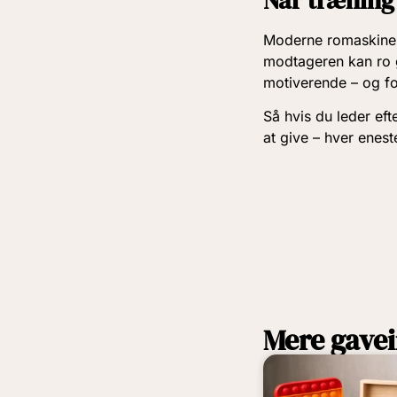
Når træning 
Moderne romaskiner 
modtageren kan ro 
motiverende – og fo
Så hvis du leder eft
at give – hver enest
Mere gavei