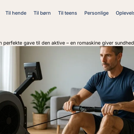
Til hende
Til børn
Til teens
Personlige
Oplevel
 perfekte gave til den aktive – en romaskine giver sundhed