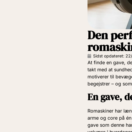
Den perf
romaskin
Sidst opdateret:
22
At finde en gave, d
takt med at sundhed
motiverer til bevæg
begejstrer – og som 
En gave, d
Romaskiner har læng
arme og core på én 
gave som denne han