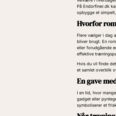
velvære i hverdage
På Endorfiner.dk k
opbygge et simpelt,
Hvorfor rom
Flere vælger i dag a
bliver brugt. En ro
eller forudgående er
effektive træningsp
Hvis du vil finde d
et samlet overblik 
En gave me
I en tid, hvor mang
gadget eller pynteg
symboliserer et fri