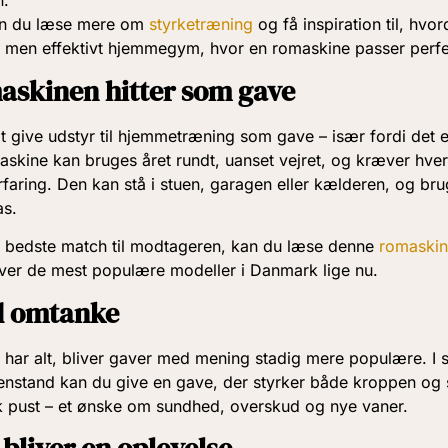
n.
an du læse mere om
styrketræning
og få inspiration til, hv
 men effektivt hjemmegym, hvor en romaskine passer perfe
askinen hitter som gave
t give udstyr til hjemmetræning som gave – især fordi det e
maskine kan bruges året rundt, uanset vejret, og kræver hv
faring. Den kan stå i stuen, garagen eller kælderen, og brug
as.
et bedste match til modtageren, kan du læse denne
romaskin
over de mest populære modeller i Danmark lige nu.
d omtanke
e har alt, bliver gaver med mening stadig mere populære. I 
enstand kan du give en gave, der styrker både kroppen og
sk pust – et ønske om sundhed, overskud og nye vaner.