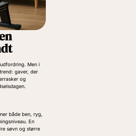
 en
ndt
 udfordring. Men i
trend: gaver, der
errasker og
ødselsdagen.
ner både ben, ryg,
ningsniveau. En
re søvn og større