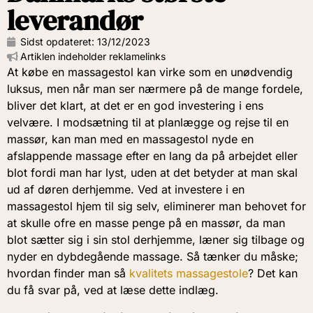
leverandør
Sidst opdateret:
13/12/2023
Artiklen indeholder reklamelinks
At købe en massagestol kan virke som en unødvendig
luksus, men når man ser nærmere på de mange fordele,
bliver det klart, at det er en god investering i ens
velvære. I modsætning til at planlægge og rejse til en
massør, kan man med en massagestol nyde en
afslappende massage efter en lang da på arbejdet eller
blot fordi man har lyst, uden at det betyder at man skal
ud af døren derhjemme. Ved at investere i en
massagestol hjem til sig selv, eliminerer man behovet for
at skulle ofre en masse penge på en massør, da man
blot sætter sig i sin stol derhjemme, læner sig tilbage og
nyder en dybdegående massage. Så tænker du måske;
hvordan finder man så
kvalitets massagestole
? Det kan
du få svar på, ved at læse dette indlæg.