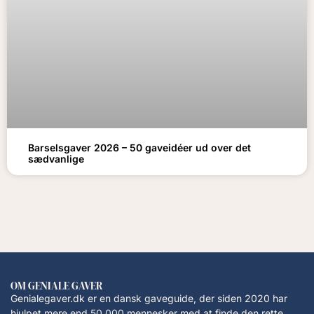
Barselsgaver 2026 – 50 gaveidéer ud over det
sædvanlige
OM GENIALE GAVER
Genialegaver.dk er en dansk gaveguide, der siden 2020 har
hjulpet mere end 50.000 mennesker med at finde den rette