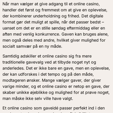
Når man vælger at give adgang til et online casino,
handler det først og fremmest om at give en oplevelse,
der kombinerer underholdning og frihed. Det digitale
format gør det muligt at spille, når det passer bedst –
uanset om det er en stille søndag eftermiddag eller en
aften med venlig konkurrence. Gaven kan bruges alene,
men også deles med andre, hvilket giver mulighed for
socialt samvær på en ny måde.
Samtidig adskiller et online casino sig fra mere
traditionelle gavevalg ved at tilbyde noget nyt og
anderledes. Det er ikke bare en gave, men en oplevelse,
der kan udforskes i det tempo og på den måde,
modtageren ønsker. Mange vælger gaver, der giver
varige minder, og et online casino er netop en gave, der
skaber unikke øjeblikke og mulighed for at prøve noget,
man måske ikke selv ville have valgt.
Et online casino som gaveidé passer perfekt ind i den