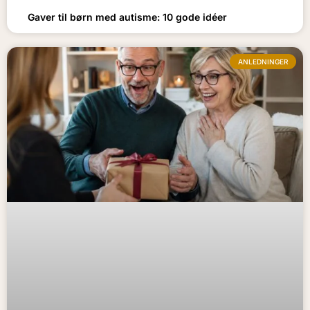
Gaver til børn med autisme: 10 gode idéer
ANLEDNINGER