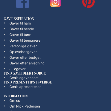
GAVEINSPIRATION
Gaver til ham
Gaver til hende
Gaver til børn
Gaver til teenagere
Personlige gaver
Oplevelsesgaver
Gaver efter budget
Gaver efter anledning
Julegaver
FIND GAVEIDEER I NORGE
Genialegaver.com
FIND PRESENTTIPS I SVERIGE
Genialapresenter.se
INFORMATION
Om os
Om Nick Pedersen