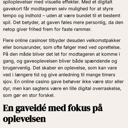
spiloplevelser med visuelle effekter. Med et digitalt
gavekort får modtageren selv mulighed for at styre
tempo og indhold – uden at være bundet til et bestemt
spil. Det betyder, at gaven føles mere personlig, da den
netop giver frihed frem for faste rammer.
Flere online casinoer tilbyder desuden velkomstpakker
eller bonusrunder, som ofte følger med ved oprettelse.
På den måde bliver det let for modtageren at komme i
gang, og gaveoplevelsen bliver både spændende og
brugervenlig. Det skaber en oplevelse, som kan vare
ved i længere tid og give anledning til mange timers
sjov. En online casino gave behøver ikke være stor eller
dyr, men kan sagtens være en lille digital overraskelse,
som gør en stor forskel.
En gaveidé med fokus på
oplevelsen