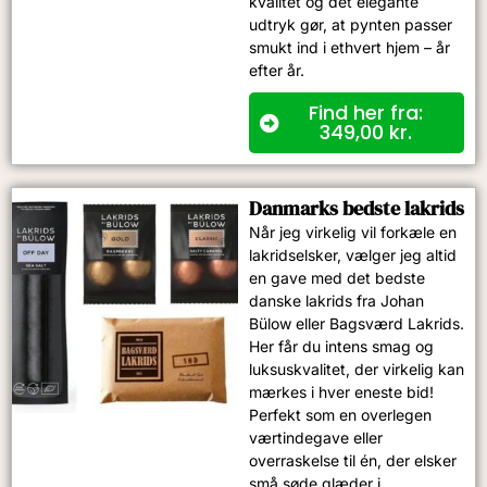
kvalitet og det elegante
udtryk gør, at pynten passer
smukt ind i ethvert hjem – år
efter år.
Find her fra:
349,00
kr.
Danmarks bedste lakrids
Når jeg virkelig vil forkæle en
lakridselsker, vælger jeg altid
en gave med det bedste
danske lakrids fra Johan
Bülow eller Bagsværd Lakrids.
Her får du intens smag og
luksuskvalitet, der virkelig kan
mærkes i hver eneste bid!
Perfekt som en overlegen
værtindegave eller
overraskelse til én, der elsker
små søde glæder i