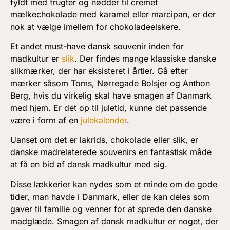
fyldt med frugter og nødder til cremet
mælkechokolade med karamel eller marcipan, er der
nok at vælge imellem for chokoladeelskere.
Et andet must-have dansk souvenir inden for
madkultur er
slik
. Der findes mange klassiske danske
slikmærker, der har eksisteret i årtier. Gå efter
mærker såsom Toms, Nørregade Bolsjer og Anthon
Berg, hvis du virkelig skal have smagen af Danmark
med hjem. Er det op til juletid, kunne det passende
være i form af en
julekalender
.
Uanset om det er lakrids, chokolade eller slik, er
danske madrelaterede souvenirs en fantastisk måde
at få en bid af dansk madkultur med sig.
Disse lækkerier kan nydes som et minde om de gode
tider, man havde i Danmark, eller de kan deles som
gaver til familie og venner for at sprede den danske
madglæde. Smagen af dansk madkultur er noget, der