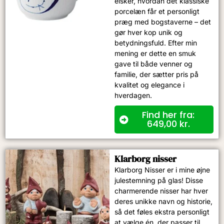
elsker, hvordan det klassiske
porcelæn får et personligt
præg med bogstaverne – det
gør hver kop unik og
betydningsfuld. Efter min
mening er dette en smuk
gave til både venner og
familie, der sætter pris på
kvalitet og elegance i
hverdagen.
Find her fra:
649,00
kr.
Klarborg nisser
Klarborg Nisser er i mine øjne
julestemning på glas! Disse
charmerende nisser har hver
deres unikke navn og historie,
så det føles ekstra personligt
at vælge én, der passer til