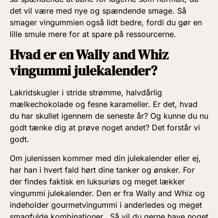
det vil være med nye og spændende smage. Så
smager vingummien også lidt bedre, fordi du gør en
lille smule mere for at spare på ressourcerne.
Hvad er en Wally and Whiz
vingummi julekalender?
Lakridskugler i stride strømme, halvdårlig
mælkechokolade og fesne karameller. Er det, hvad
du har skullet igennem de seneste år? Og kunne du nu
godt tænke dig at prøve noget andet? Det forstår vi
godt.
Om julenissen kommer med din julekalender eller ej,
har han i hvert fald hørt dine tanker og ønsker. For
der findes faktisk en luksuriøs og meget lækker
vingummi julekalender. Den er fra Wally and Whiz og
indeholder gourmetvingummi i anderledes og meget
smagfulde kombinationer. Så vil du gerne have noget