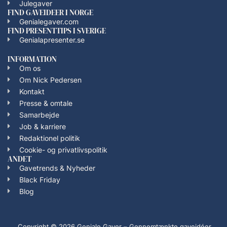
Julegaver
FIND GAVEIDEER I NORGE
Genialegaver.com
FIND PRESENTTIPS I SVERIGE
Genialapresenter.se
INFORMATION
Om os
Om Nick Pedersen
Kontakt
Presse & omtale
Samarbejde
Job & karriere
Redaktionel politik
Cookie- og privatlivspolitik
ANDET
Gavetrends & Nyheder
Black Friday
Blog
Copyright © 2026 Geniale Gaver – Gennemtænkte gaveidéer