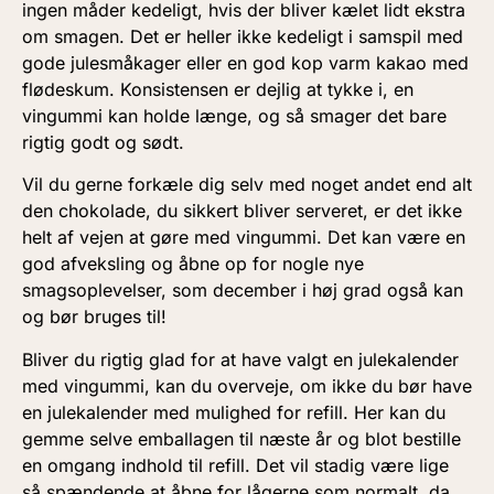
ingen måder kedeligt, hvis der bliver kælet lidt ekstra
om smagen. Det er heller ikke kedeligt i samspil med
gode julesmåkager eller en god kop varm kakao med
flødeskum. Konsistensen er dejlig at tykke i, en
vingummi kan holde længe, og så smager det bare
rigtig godt og sødt.
Vil du gerne forkæle dig selv med noget andet end alt
den chokolade, du sikkert bliver serveret, er det ikke
helt af vejen at gøre med vingummi. Det kan være en
god afveksling og åbne op for nogle nye
smagsoplevelser, som december i høj grad også kan
og bør bruges til!
Bliver du rigtig glad for at have valgt en julekalender
med vingummi, kan du overveje, om ikke du bør have
en julekalender med mulighed for refill. Her kan du
gemme selve emballagen til næste år og blot bestille
en omgang indhold til refill. Det vil stadig være lige
så spændende at åbne for lågerne som normalt, da