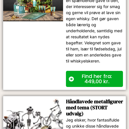
en spændende gave til den,
der interesserer sig for smag
og gerne vil prøve at lave sin
egen whisky. Det gør gaven
både lærerig og
underholdende, samtidig med
at resultatet kan nydes
bagefter. Velegnet som gave
til ham, især til fødselsdag, jul
eller som en anderledes gave
til whiskyelskeren.
Find her fra:
449,00
kr.
Håndlavede metalfigurer
med tema (STORT
udvalg)
Jeg elsker, hvor fantasifulde
og unikke disse håndlavede