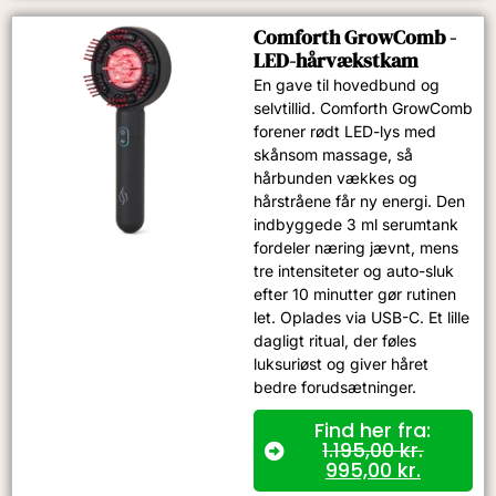
Comforth GrowComb -
LED-hårvækstkam
En gave til hovedbund og
selvtillid. Comforth GrowComb
forener rødt LED-lys med
skånsom massage, så
hårbunden vækkes og
hårstråene får ny energi. Den
indbyggede 3 ml serumtank
fordeler næring jævnt, mens
tre intensiteter og auto-sluk
efter 10 minutter gør rutinen
let. Oplades via USB-C. Et lille
dagligt ritual, der føles
luksuriøst og giver håret
bedre forudsætninger.
Find her fra:
1.195,00
kr.
995,00
kr.