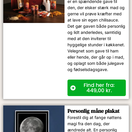
er en spændende gave til
den, der elsker stærk mad og
gerne vil prøve kræfter med
at lave sin egen chilisauce.
Det gør gaven både personlig
og lidt anderledes, samtidig
med at den inviterer til
hyggelige stunder i køkkenet.
Velegnet som gave til ham
eller hende, der går op i mad,
og oplagt som både julegave
og fødselsdagsgave.
Find her fra:
449,00
kr.
Personlig måne plakat
Forestil dig at fange nattens
magi fra den dag, der
ændrede alt. En personlig