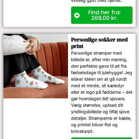
virkelig gjort med hjertet.
Find her fra:
269,00
kr.
Personlige sokker med
print
Personlige strømper med
billede er, efter min mening,
den perfekte gave til alt fra
fødselsdage til julehygge! Jeg
elsker idéen om at gå rundt
med et minde, sit kæledyr
eller et logo på fødderne – det
gør hverdagen lidt sjovere.
Vælg størrelse, upload dit
yndlingsbillede og tilføj sjove
detaljer. Strømperne er bløde,
og printet bliver flot og
knivskarpt.