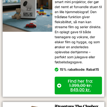
smart mini projektor, der gør
det nemt at forvandle stuen til
en lille hjemmebiograf. Den
trådløse funktion giver
fleksibilitet, så man kan
streame film og serier direkte.
En oplagt gave til både
teenagere og voksne, der
elsker film og hygge, og som
ønsker en anderledes
oplevelse derhjemme –
perfekt som julegave eller
fødselsdagsgave.
15% rabatkode: Rabat15
Find her fra:
1.399,00
kr.
849,00
kr.
iDventure The Cluebox