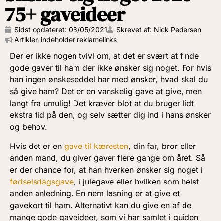
75+ gaveideer
Sidst opdateret:
03/05/2021
Skrevet af: Nick Pedersen
Artiklen indeholder reklamelinks
Der er ikke nogen tvivl om, at det er svært at finde
gode gaver til ham der ikke ønsker sig noget. For hvis
han ingen ønskeseddel har med ønsker, hvad skal du
så give ham? Det er en vanskelig gave at give, men
langt fra umulig! Det kræver blot at du bruger lidt
ekstra tid på den, og selv sætter dig ind i hans ønsker
og behov.
Hvis det er en
gave til kæresten
, din far, bror eller
anden mand, du giver gaver flere gange om året. Så
er der chance for, at han hverken ønsker sig noget i
fødselsdagsgave
, i julegave eller hvilken som helst
anden anledning. En nem løsning er at give et
gavekort til ham. Alternativt kan du give en af de
mange gode gaveideer, som vi har samlet i guiden