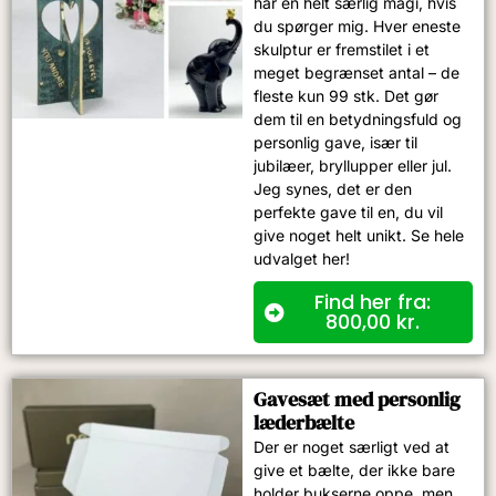
har en helt særlig magi, hvis
du spørger mig. Hver eneste
skulptur er fremstilet i et
meget begrænset antal – de
fleste kun 99 stk. Det gør
dem til en betydningsfuld og
personlig gave, især til
jubilæer, bryllupper eller jul.
Jeg synes, det er den
perfekte gave til en, du vil
give noget helt unikt. Se hele
udvalget her!
Find her fra:
800,00
kr.
Gavesæt med personlig
læderbælte
Der er noget særligt ved at
give et bælte, der ikke bare
holder bukserne oppe, men