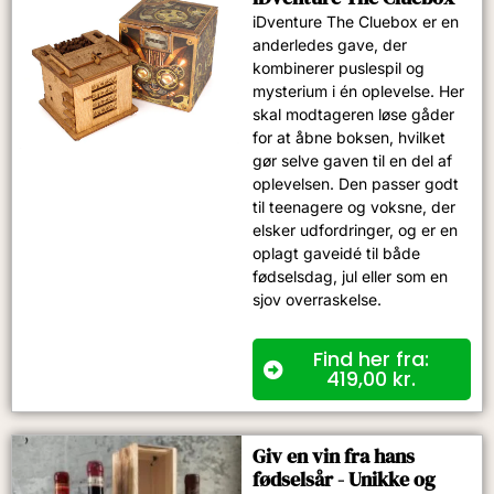
iDventure The Cluebox er en
anderledes gave, der
kombinerer puslespil og
mysterium i én oplevelse. Her
skal modtageren løse gåder
for at åbne boksen, hvilket
gør selve gaven til en del af
oplevelsen. Den passer godt
til teenagere og voksne, der
elsker udfordringer, og er en
oplagt gaveidé til både
fødselsdag, jul eller som en
sjov overraskelse.
Find her fra:
419,00
kr.
Giv en vin fra hans
fødselsår - Unikke og