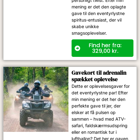
personligt twist. Efter min
mening er det den oplagte
gave til den eventyrlystne
spiritus-entusiast, der vil
skabe unikke
smagsoplevelser.
Find her fra:
329,00
kr.
Gavekort til adrenalin
spækket oplevelse​
Dette er oplevelsesgaver for
det eventyrlystne par! Efter
min mening er det her den
perfekte gave til jer, der
elsker at få pulsen op
sammen – hvad med ATV-
safari, faldskærmsudspring
eller en romantisk tur i
luftballon? Det her er gaven,