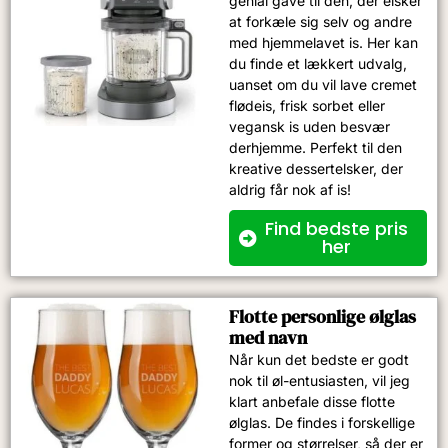
genial gave til den, der elsker
at forkæle sig selv og andre
med hjemmelavet is. Her kan
du finde et lækkert udvalg,
uanset om du vil lave cremet
flødeis, frisk sorbet eller
vegansk is uden besvær
derhjemme. Perfekt til den
kreative dessertelsker, der
aldrig får nok af is!
Find bedste pris
her
Flotte personlige ølglas
med navn
Når kun det bedste er godt
nok til øl-entusiasten, vil jeg
klart anbefale disse flotte
ølglas. De findes i forskellige
former og størrelser, så der er