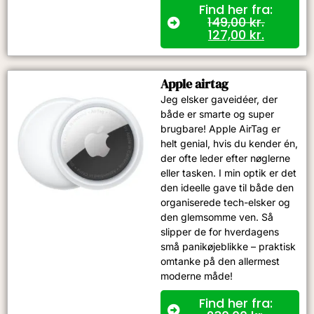
Find her fra:
149,00
kr.
127,00
kr.
Apple airtag
Jeg elsker gaveidéer, der
både er smarte og super
brugbare! Apple AirTag er
helt genial, hvis du kender én,
der ofte leder efter nøglerne
eller tasken. I min optik er det
den ideelle gave til både den
organiserede tech-elsker og
den glemsomme ven. Så
slipper de for hverdagens
små panikøjeblikke – praktisk
omtanke på den allermest
moderne måde!
Find her fra: