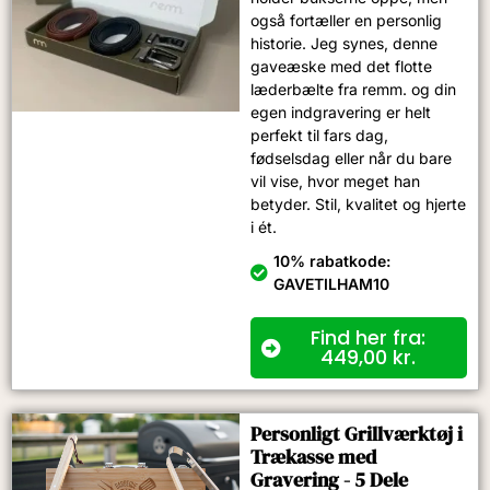
også fortæller en personlig
historie. Jeg synes, denne
gaveæske med det flotte
læderbælte fra remm. og din
egen indgravering er helt
perfekt til fars dag,
fødselsdag eller når du bare
vil vise, hvor meget han
betyder. Stil, kvalitet og hjerte
i ét.
10% rabatkode:
GAVETILHAM10
Find her fra:
449,00
kr.
Personligt Grillværktøj i
Trækasse med
Gravering - 5 Dele