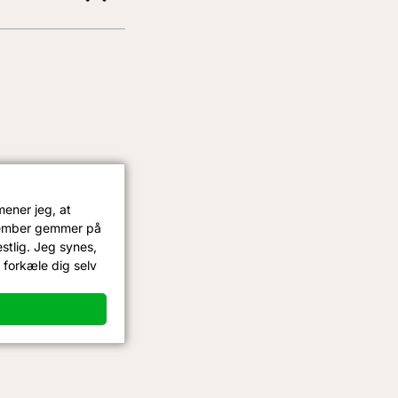
mener jeg, at
ecember gemmer på
estlig. Jeg synes,
l forkæle dig selv