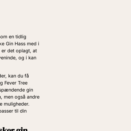
som en tidlig
kke Gin Hass med i
er det oplagt, at
 veninde, og i kan
der, kan du få
og Fever Tree
n spændende gin
in, men også andre
e muligheder.
asser til din
sker gin