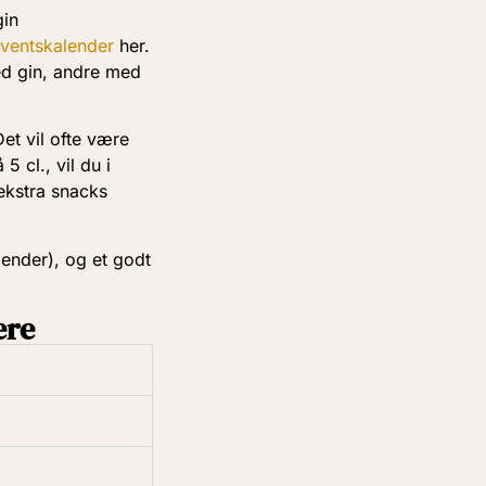
gin
ventskalender
her.
ed gin, andre med
et vil ofte være
5 cl., vil du i
ekstra snacks
lender), og et godt
ere