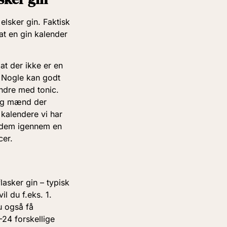
elsker gin. Faktisk
at en gin kalender
at der ikke er en
. Nogle kan godt
andre med tonic.
g mænd der
 kalendere vi har
r dem igennem en
cer.
lasker gin – typisk
il du f.eks. 1.
u også få
-24 forskellige