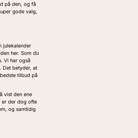
d på den, og få
super gode valg,
n julekalender
uiden her. Som du
n. Vi har også
. Det betyder, at
bedste tilbud på
få vist den ene
 er der dog ofte
dem, og samtidig