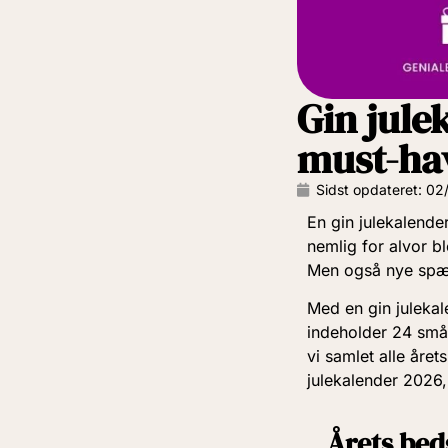
Gin jule
must-ha
Sidst opdateret:
02
En gin julekalende
nemlig for alvor b
Men også nye spæn
Med en gin juleka
indeholder 24 små 
vi samlet alle åre
julekalender 2026,
Årets bed