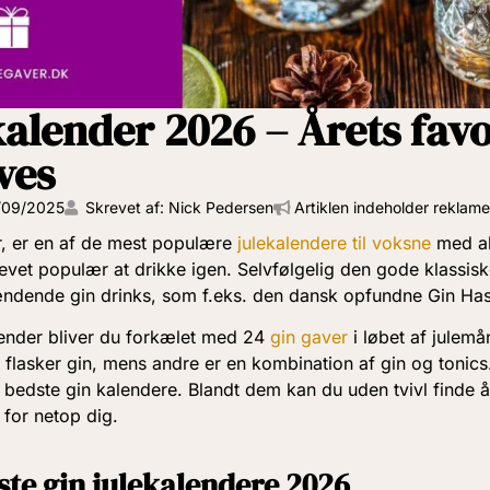
kalender 2026 – Årets favo
ves
/09/2025
Skrevet af: Nick Pedersen
Artiklen indeholder reklame
r, er en af de mest populære
julekalendere til voksne
med alk
levet populær at drikke igen. Selvfølgelig den gode klassis
dende gin drinks, som f.eks. den dansk opfundne Gin Has
lender bliver du forkælet med 24
gin gaver
i løbet af julem
flasker gin, mens andre er en kombination af gin og tonics
ts bedste gin kalendere. Blandt dem kan du uden tvivl finde 
 for netop dig.
ste gin julekalendere 2026​