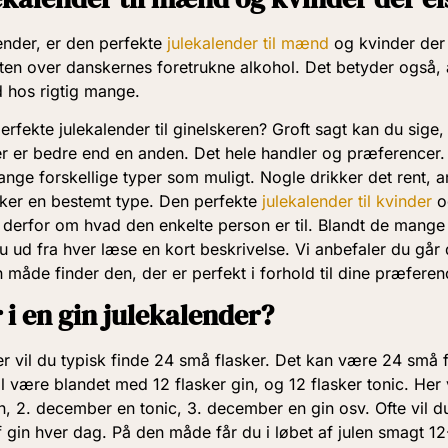
ender, er den perfekte
julekalender til mænd
og kvinder der 
isten over danskernes foretrukne alkohol. Det betyder også, 
d hos rigtig mange.
rfekte julekalender til ginelskeren? Groft sagt kan du sige, 
er er bedre end en anden. Det hele handler og præferencer
ange forskellige typer som muligt. Nogle drikker det rent, 
ker en bestemt type. Den perfekte
julekalender til kvinder
o
r derfor om hvad den enkelte person er til. Blandt de mange
u ud fra hver læse en kort beskrivelse. Vi anbefaler du gå
 måde finder den, der er perfekt i forhold til dine præferen
 i en gin julekalender?
er vil du typisk finde 24 små flasker. Det kan være 24 små f
vil være blandet med 12 flasker gin, og 12 flasker tonic. Her v
, 2. december en tonic, 3. december en gin osv. Ofte vil d
f gin hver dag. På den måde får du i løbet af julen smagt 12