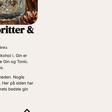
ritter &
links
ohol i. Gin er
ke Gin og Tonic.
s.
åneden. Nogle
. Her på siden har
årets bedste gin