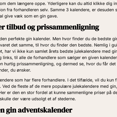
om dem længere oppe. Yderligere kan du altid klikke dig in
ion fra forhandleren selv. Samme 3 kalendere, er desuden 
kal give væk som en gin gave.
er tilbud og prissammenligning
e den perfekte gin kalender. Men hvor finder du de bedste gi
 svaret det samme, til hvor du finder den bedste. Nemlig i g
et, har vi ikke kun samlet årets bedste julekalendere med gi
g links, til alle de forhandlere som sælger en given kalender
n hurtig prissammenligning, og dermed se, hvor du får det 
nder, du ønsker.
lendere som har flere forhandlere. I det tilfælde, vil du kun 
 Ved de fleste af de mere populære julekalendere med gin,
 Her er den en stor fordel at kunne sammenligne priser på 
, skulle der være udsolgt et af stederne.
en gin adventskalender