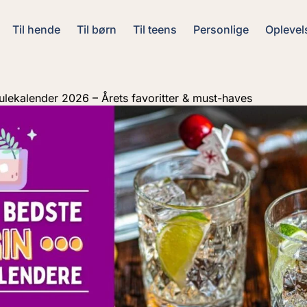
Til hende
Til børn
Til teens
Personlige
Oplevel
julekalender 2026 – Årets favoritter & must-haves