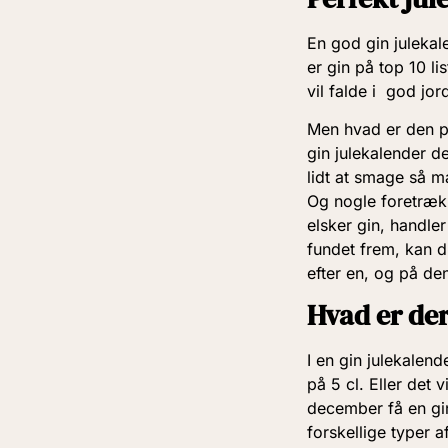
En god gin julekal
er gin på top 10 l
vil falde i god jor
Men hvad er den pe
gin julekalender d
lidt at smage så m
Og nogle foretræk
elsker gin, handle
fundet frem, kan d
efter en, og på den
Hvad er der
I en gin julekalend
på 5 cl. Eller det 
december få en gin
forskellige typer a