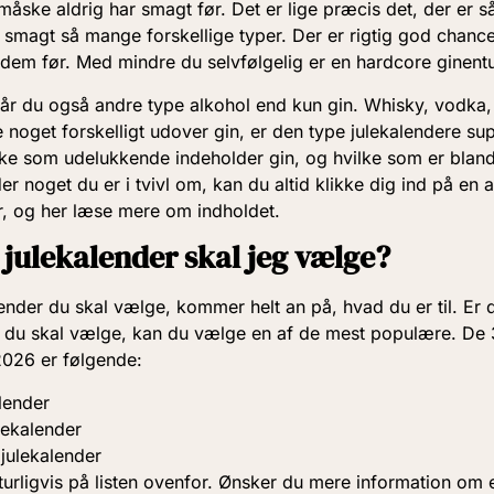
måske aldrig har smagt før. Det er lige præcis det, der er s
r smagt så mange forskellige typer. Der er rigtig god chance 
 dem før. Med mindre du selvfølgelig er en hardcore ginentu
får du også andre type alkohol end kun gin. Whisky, vodka, 
e noget forskelligt udover gin, er den type julekalendere su
lke som udelukkende indeholder gin, og hvilke som er blande
er noget du er i tvivl om, kan du altid klikke dig ind på en
r, og her læse mere om indholdet.
 julekalender skal jeg vælge?
ender du skal vælge, kommer helt an på, hvad du er til. Er d
 du skal vælge, kan du vælge en af de mest populære. De
2026 er følgende:
lender
lekalender
 julekalender
aturligvis på listen ovenfor. Ønsker du mere information om 