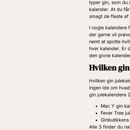
typer gin, som du 
kalender. At du få
smagt de fleste af
I nogle kalendere 
der gerne vil prøv
nemt at spotte hvi
hver kalender. Er d
den givne kalende
Hvilken gin
Hvilken gin julekal
ingen ide om hvad
gin julekalendere 
Mac Y gin ka
Fever Tree ju
Ginbutikkens
Alle 3 finder du n