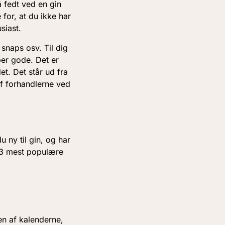
å fedt ved en gin
for, at du ikke har
siast.
snaps osv. Til dig
per gode. Det er
t. Det står ud fra
 af forhandlerne ved
u ny til gin, og har
 3 mest populære
en af kalenderne,