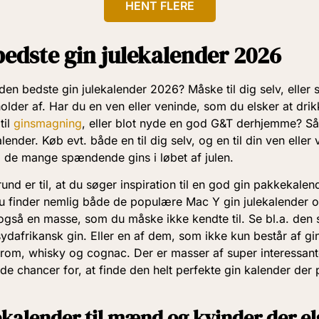
HENT FLERE
bedste gin julekalender 2026
den bedste gin julekalender 2026? Måske til dig selv, eller 
 holder af. Har du en ven eller veninde, som du elsker at dri
til
ginsmagning
, eller blot nyde en god G&T derhjemme? Så 
ender. Køb evt. både en til dig selv, og en til din ven eller
e mange spændende gins i løbet af julen.
nd er til, at du søger inspiration til en god gin pakkekalen
 Du finder nemlig både de populære Mac Y gin julekalender 
 også en masse, som du måske ikke kendte til. Se bl.a. de
ydafrikansk gin. Eller en af dem, som ikke kun består af g
 rom, whisky og cognac. Der er masser af super interessant
e chancer for, at finde den helt perfekte gin kalender der p
ekalender til mænd og kvinder der el