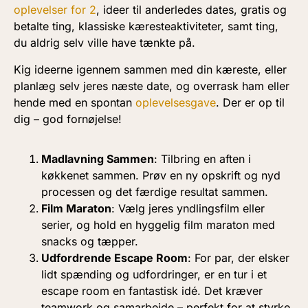
oplevelser for 2
, ideer til anderledes dates, gratis og
betalte ting, klassiske kæresteaktiviteter, samt ting,
du aldrig selv ville have tænkte på.
Kig ideerne igennem sammen med din kæreste, eller
planlæg selv jeres næste date, og overrask ham eller
hende med en spontan
oplevelsesgave
. Der er op til
dig – god fornøjelse!
Madlavning Sammen
: Tilbring en aften i
køkkenet sammen. Prøv en ny opskrift og nyd
processen og det færdige resultat sammen.
Film Maraton
: Vælg jeres yndlingsfilm eller
serier, og hold en hyggelig film maraton med
snacks og tæpper.
Udfordrende Escape Room
: For par, der elsker
lidt spænding og udfordringer, er en tur i et
escape room en fantastisk idé. Det kræver
teamwork og samarbejde – perfekt for at styrke