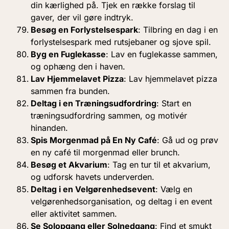
din kærlighed på. Tjek en række forslag til
gaver, der vil gøre indtryk.
Besøg en Forlystelsespark
: Tilbring en dag i en
forlystelsespark med rutsjebaner og sjove spil.
Byg en Fuglekasse
: Lav en fuglekasse sammen,
og ophæng den i haven.
Lav Hjemmelavet Pizza
: Lav hjemmelavet pizza
sammen fra bunden.
Deltag i en Træningsudfordring
: Start en
træningsudfordring sammen, og motivér
hinanden.
Spis Morgenmad på En Ny Café
: Gå ud og prøv
en ny café til morgenmad eller brunch.
Besøg et Akvarium
: Tag en tur til et akvarium,
og udforsk havets underverden.
Deltag i en Velgørenhedsevent
: Vælg en
velgørenhedsorganisation, og deltag i en event
eller aktivitet sammen.
Se Solopgang eller Solnedgang
: Find et smukt