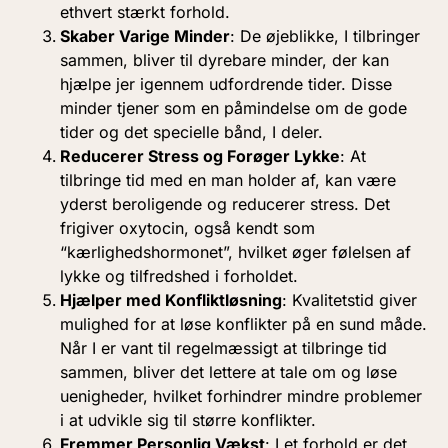
ethvert stærkt forhold.
Skaber Varige Minder
: De øjeblikke, I tilbringer
sammen, bliver til dyrebare minder, der kan
hjælpe jer igennem udfordrende tider. Disse
minder tjener som en påmindelse om de gode
tider og det specielle bånd, I deler.
Reducerer Stress og Forøger Lykke
: At
tilbringe tid med en man holder af, kan være
yderst beroligende og reducerer stress. Det
frigiver oxytocin, også kendt som
“kærlighedshormonet”, hvilket øger følelsen af
lykke og tilfredshed i forholdet.
Hjælper med Konfliktløsning
: Kvalitetstid giver
mulighed for at løse konflikter på en sund måde.
Når I er vant til regelmæssigt at tilbringe tid
sammen, bliver det lettere at tale om og løse
uenigheder, hvilket forhindrer mindre problemer
i at udvikle sig til større konflikter.
Fremmer Personlig Vækst
: I et forhold er det