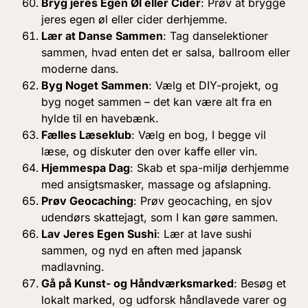
Bryg jeres Egen Øl eller Cider
: Prøv at brygge
jeres egen øl eller cider derhjemme.
Lær at Danse Sammen
: Tag danselektioner
sammen, hvad enten det er salsa, ballroom eller
moderne dans.
Byg Noget Sammen
: Vælg et DIY-projekt, og
byg noget sammen – det kan være alt fra en
hylde til en havebænk.
Fælles Læseklub
: Vælg en bog, I begge vil
læse, og diskuter den over kaffe eller vin.
Hjemmespa Dag
: Skab et spa-miljø derhjemme
med ansigtsmasker, massage og afslapning.
Prøv Geocaching
: Prøv geocaching, en sjov
udendørs skattejagt, som I kan gøre sammen.
Lav Jeres Egen Sushi
: Lær at lave sushi
sammen, og nyd en aften med japansk
madlavning.
Gå på Kunst- og Håndværksmarked
: Besøg et
lokalt marked, og udforsk håndlavede varer og