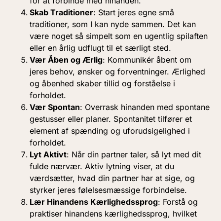
for at forbinde med hinanden.
Skab Traditioner
: Start jeres egne små
traditioner, som I kan nyde sammen. Det kan
være noget så simpelt som en ugentlig spilaften
eller en årlig udflugt til et særligt sted.
Vær Åben og Ærlig
: Kommunikér åbent om
jeres behov, ønsker og forventninger. Ærlighed
og åbenhed skaber tillid og forståelse i
forholdet.
Vær Spontan
: Overrask hinanden med spontane
gestusser eller planer. Spontanitet tilfører et
element af spænding og uforudsigelighed i
forholdet.
Lyt Aktivt
: Når din partner taler, så lyt med dit
fulde nærvær. Aktiv lytning viser, at du
værdsætter, hvad din partner har at sige, og
styrker jeres følelsesmæssige forbindelse.
Lær Hinandens Kærlighedssprog
: Forstå og
praktiser hinandens kærlighedssprog, hvilket