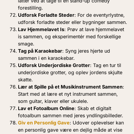
latter ved at tage til en stand-up comedy
forestilling.
Udforsk Forladte Steder
: For de eventyrlystne,
udforsk forladte steder eller bygninger sammen.
Lav Hjemmelavet Is
: Prøv at lave hjemmelavet
is sammen, og eksperimentér med forskellige
smage.
Tag på Karaokebar
: Syng jeres hjerte ud
sammen i en karaokebar.
Udforsk Underjordiske Grotter
: Tag en tur til
underjordiske grotter, og oplev jordens skjulte
skatte.
Lær at Spille på et Musikinstrument Sammen
:
Start med at lære et nyt instrument sammen,
som guitar, klaver eller ukulele.
Lav et Fotoalbum Online
: Skab et digitalt
fotoalbum sammen med jeres yndlingsbilleder.
Giv en Personlig Gave
: Udover oplevelser kan
en personlig gave være en dejlig måde at vise