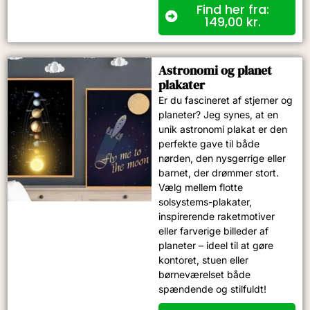
Find her fra:
149,00
kr.
Astronomi og planet
plakater
Er du fascineret af stjerner og
planeter? Jeg synes, at en
unik astronomi plakat er den
perfekte gave til både
nørden, den nysgerrige eller
barnet, der drømmer stort.
Vælg mellem flotte
solsystems-plakater,
inspirerende raketmotiver
eller farverige billeder af
planeter – ideel til at gøre
kontoret, stuen eller
børneværelset både
spændende og stilfuldt!