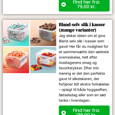
Find her fra:
79,00
kr.
Bland-selv slik i kasser
(mange varianter)
Jeg elsker idéen om at give
Bland selv slik i kasser som
gave! Her får du mulighed for
at sammensætte den sødeste
overraskelse, helt efter
modtagerens smag og
favoritstykker. Efter min
mening er det den perfekte
gave til slikelskeren, der
fortjener lidt ekstra forkælelse
– oplagt til både hyggeaften,
fødselsdag eller som en sød
tanke i hverdagen.
Find her fra:
139,00
kr.