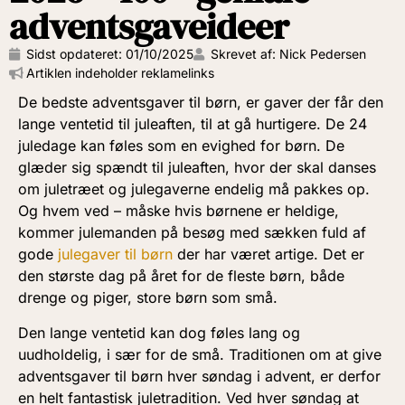
adventsgaveideer
Sidst opdateret:
01/10/2025
Skrevet af: Nick Pedersen
Artiklen indeholder reklamelinks
De bedste adventsgaver til børn, er gaver der får den
lange ventetid til juleaften, til at gå hurtigere. De 24
juledage kan føles som en evighed for børn. De
glæder sig spændt til juleaften, hvor der skal danses
om juletræet og julegaverne endelig må pakkes op.
Og hvem ved – måske hvis børnene er heldige,
kommer julemanden på besøg med sækken fuld af
gode
julegaver til børn
der har været artige. Det er
den største dag på året for de fleste børn, både
drenge og piger, store børn som små.
Den lange ventetid kan dog føles lang og
uudholdelig, i sær for de små. Traditionen om at give
adventsgaver til børn hver søndag i advent, er derfor
en helt fantastisk juletradition. Ved hver søndag at