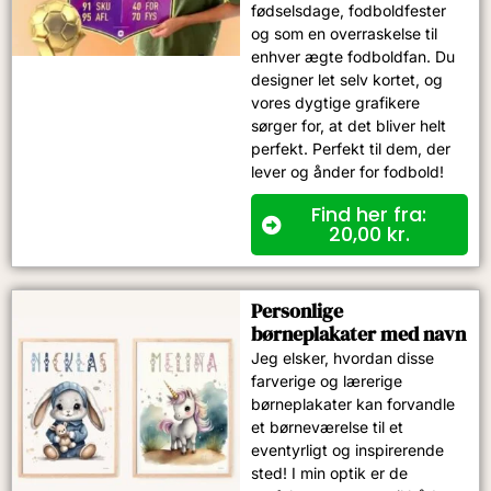
fødselsdage, fodboldfester
og som en overraskelse til
enhver ægte fodboldfan. Du
designer let selv kortet, og
vores dygtige grafikere
sørger for, at det bliver helt
perfekt. Perfekt til dem, der
lever og ånder for fodbold!
Find her fra:
20,00
kr.
Personlige
børneplakater med navn
Jeg elsker, hvordan disse
farverige og lærerige
børneplakater kan forvandle
et børneværelse til et
eventyrligt og inspirerende
sted! I min optik er de