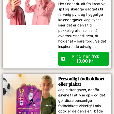
Her finder du alt fra kreative
spil og skægge gadgets til
farverig pynt og hyggelige
kalendergaver. Jeg synes
især det er genialt til
pakkeleg eller som små
overraskelser til dem, du
holder af – bare fordi. Se det
inspirerende udvalg her.
Find her fra:
10,00
kr.
Personligt fodboldkort
eller plakat
Jeg elsker gaver, der får
øjnene til at lyse op – og det
gør disse personlige
fodboldkort virkelig! I min
optik er de geniale til både