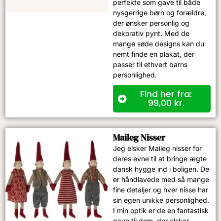
perfekte som gave til både
nysgerrige børn og forældre,
der ønsker personlig og
dekorativ pynt. Med de
mange søde designs kan du
nemt finde en plakat, der
passer til ethvert barns
personlighed.
Find her fra:
99,00
kr.
Maileg Nisser
Jeg elsker Maileg nisser for
deres evne til at bringe ægte
dansk hygge ind i boligen. De
er håndlavede med så mange
fine detaljer og hver nisse har
sin egen unikke personlighed.
I min optik er de en fantastisk
gave til dem, der elsker