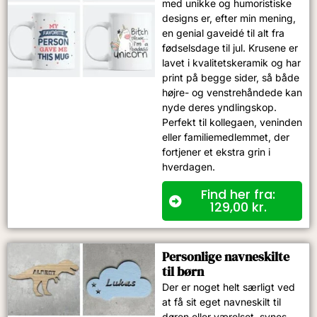
med unikke og humoristiske
designs er, efter min mening,
en genial gaveidé til alt fra
fødselsdage til jul. Krusene er
lavet i kvalitetskeramik og har
print på begge sider, så både
højre- og venstrehåndede kan
nyde deres yndlingskop.
Perfekt til kollegaen, veninden
eller familiemedlemmet, der
fortjener et ekstra grin i
hverdagen.
Find her fra:
129,00
kr.
Personlige navneskilte
til børn
Der er noget helt særligt ved
at få sit eget navneskilt til
døren eller værelset, synes