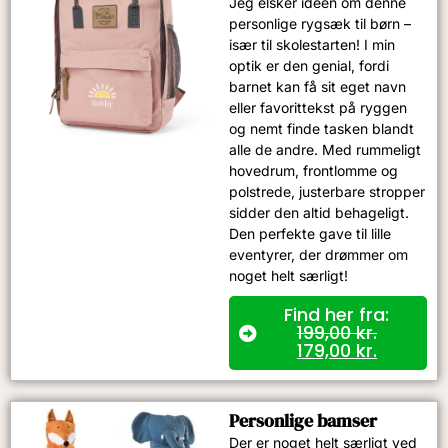
Jeg elsker idéen om denne
personlige rygsæk til børn –
især til skolestarten! I min
optik er den genial, fordi
barnet kan få sit eget navn
eller favorittekst på ryggen
og nemt finde tasken blandt
alle de andre. Med rummeligt
hovedrum, frontlomme og
polstrede, justerbare stropper
sidder den altid behageligt.
Den perfekte gave til lille
eventyrer, der drømmer om
noget helt særligt!
Find her fra:
199,00
kr.
179,00
kr.
Personlige bamser
Der er noget helt særligt ved