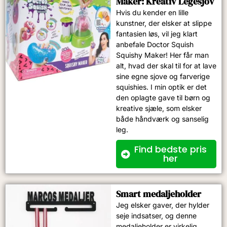
Maker: Kreativ Legesjov
Hvis du kender en lille
kunstner, der elsker at slippe
fantasien løs, vil jeg klart
anbefale Doctor Squish
Squishy Maker! Her får man
alt, hvad der skal til for at lave
sine egne sjove og farverige
squishies. I min optik er det
den oplagte gave til børn og
kreative sjæle, som elsker
både håndværk og sanselig
leg.
Find bedste pris
her
Smart medaljeholder
Jeg elsker gaver, der hylder
seje indsatser, og denne
medaljeholder er virkelig