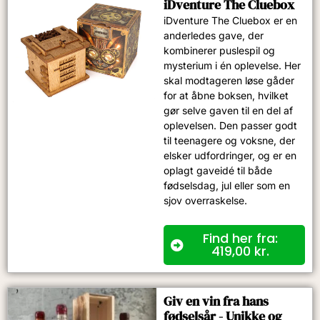
iDventure The Cluebox
iDventure The Cluebox er en
anderledes gave, der
kombinerer puslespil og
mysterium i én oplevelse. Her
skal modtageren løse gåder
for at åbne boksen, hvilket
gør selve gaven til en del af
oplevelsen. Den passer godt
til teenagere og voksne, der
elsker udfordringer, og er en
oplagt gaveidé til både
fødselsdag, jul eller som en
sjov overraskelse.
Find her fra:
419,00
kr.
Giv en vin fra hans
fødselsår - Unikke og