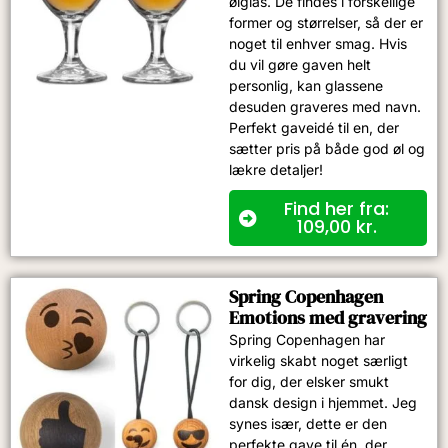
ølglas. De findes i forskellige
former og størrelser, så der er
noget til enhver smag. Hvis
du vil gøre gaven helt
personlig, kan glassene
desuden graveres med navn.
Perfekt gaveidé til en, der
sætter pris på både god øl og
lækre detaljer!
Find her fra:
109,00
kr.
Spring Copenhagen
Emotions med gravering
Spring Copenhagen har
virkelig skabt noget særligt
for dig, der elsker smukt
dansk design i hjemmet. Jeg
synes især, dette er den
perfekte gave til én, der