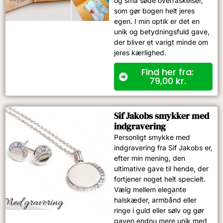
og små søde overraskelser,
som gør bogen helt jeres
egen. I min optik er det en
unik og betydningsfuld gave,
der bliver et varigt minde om
jeres kærlighed.
Find her fra:
79,00
kr.
Sif Jakobs smykker med
indgravering​
Personligt smykke med
indgravering fra Sif Jakobs er,
efter min mening, den
ultimative gave til hende, der
fortjener noget helt specielt.
Vælg mellem elegante
halskæder, armbånd eller
ringe i guld eller sølv og gør
gaven endnu mere unik med