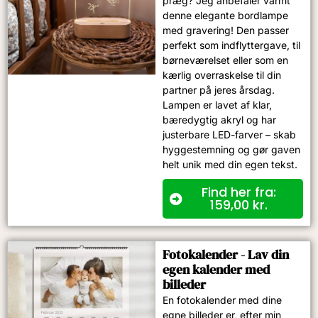
præg? Jeg anbefaler varmt
denne elegante bordlampe
med gravering! Den passer
perfekt som indflyttergave, til
børneværelset eller som en
kærlig overraskelse til din
partner på jeres årsdag.
Lampen er lavet af klar,
bæredygtig akryl og har
justerbare LED-farver – skab
hyggestemning og gør gaven
helt unik med din egen tekst.
Find her fra:
159,00
kr.
Fotokalender - Lav din
egen kalender med
billeder
En fotokalender med dine
egne billeder er, efter min