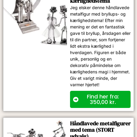
kærlighedstema
Jeg elsker denne håndlavede
metalfigur med bryllups- og
kærlighedstema! Efter min
mening er det en fantastisk
gave til bryllup, årsdagen eller
til din partner, som fortjener
lidt ekstra kærlighed i
hverdagen. Figuren er både
unik, personlig og en
dekorativ påmindelse om
kærlighedens magi i hjemmet.
Giv et varigt minde, der
varmer hjertet!
Find her fra:
350,00
kr.
Håndlavede metalfigurer
med tema (STORT
udvalg)