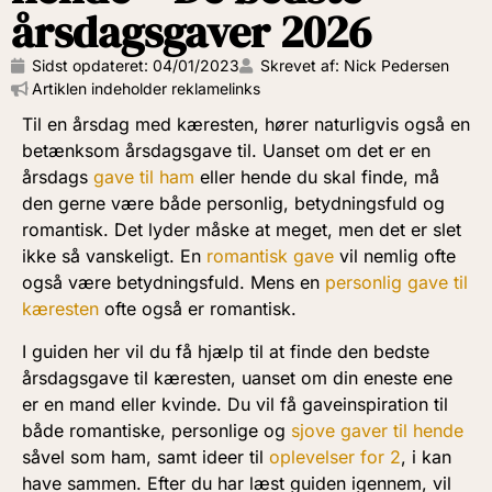
årsdagsgaver 2026
Sidst opdateret:
04/01/2023
Skrevet af: Nick Pedersen
Artiklen indeholder reklamelinks
Til en årsdag med kæresten, hører naturligvis også en
betænksom årsdagsgave til. Uanset om det er en
årsdags
gave til ham
eller hende du skal finde, må
den gerne være både personlig, betydningsfuld og
romantisk. Det lyder måske at meget, men det er slet
ikke så vanskeligt. En
romantisk gave
vil nemlig ofte
også være betydningsfuld. Mens en
personlig gave til
kæresten
ofte også er romantisk.
I guiden her vil du få hjælp til at finde den bedste
årsdagsgave til kæresten, uanset om din eneste ene
er en mand eller kvinde. Du vil få gaveinspiration til
både romantiske, personlige og
sjove gaver til hende
såvel som ham, samt ideer til
oplevelser for 2
, i kan
have sammen. Efter du har læst guiden igennem, vil