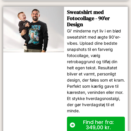
Sweatshirt med
Fotocollage - 90'er
Design
Gi' minderne nyt liv i en blød
sweatshirt med ægte 90'er-
vibes. Upload dine bedste
snapshots til en farverig
fotocollage, vælg
retrobaggrund og tilføj din
helt egen tekst. Resultatet
bliver et varmt, personligt
design, der føles som et kram.
Perfekt som kærlig gave til
kæresten, veninden eller mor.
Et stykke hverdagsnostalgi,
der gør hverdagstøj til et
minde.
Find her fra:
349,00
kr.