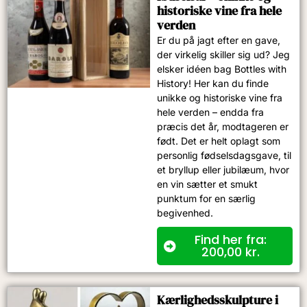
historiske vine fra hele
verden
Er du på jagt efter en gave,
der virkelig skiller sig ud? Jeg
elsker idéen bag Bottles with
History! Her kan du finde
unikke og historiske vine fra
hele verden – endda fra
præcis det år, modtageren er
født. Det er helt oplagt som
personlig fødselsdagsgave, til
et bryllup eller jubilæum, hvor
en vin sætter et smukt
punktum for en særlig
begivenhed.
Find her fra:
200,00
kr.
Kærlighedsskulpture i