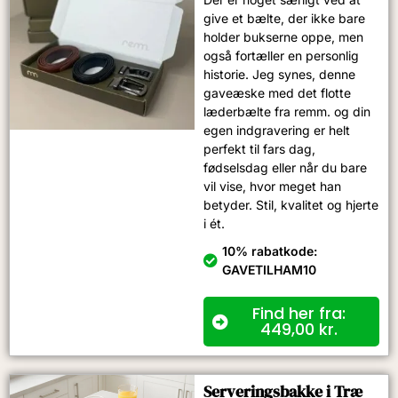
give et bælte, der ikke bare
holder bukserne oppe, men
også fortæller en personlig
historie. Jeg synes, denne
gaveæske med det flotte
læderbælte fra remm. og din
egen indgravering er helt
perfekt til fars dag,
fødselsdag eller når du bare
vil vise, hvor meget han
betyder. Stil, kvalitet og hjerte
i ét.
10% rabatkode:
GAVETILHAM10
Find her fra:
449,00
kr.
Serveringsbakke i Træ