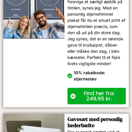
forevige et særligt øjeblik på
himlen, synes jeg. Med en
personlig stjernehimmel
plakat får du et smukt print af
stjernehimlen præcis, som
den så ud på din store dag.
Jeg synes, det er en rørende
gave til brylluppet, dåben
eller måske den dag, I blev
kærester. Perfekt til at fejre
livets vigtigste minder!
10% rabatkode:
stjernestøv
Find her fra:
249,95
kr.
Gavesæt med personlig
læderbælte
Der er noget særligt ved at