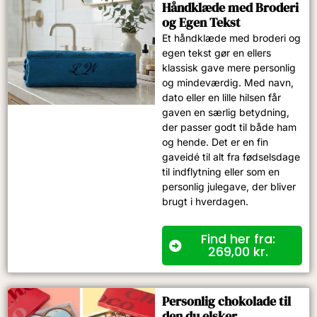
Håndklæde med Broderi
og Egen Tekst
Et håndklæde med broderi og
egen tekst gør en ellers
klassisk gave mere personlig
og mindeværdig. Med navn,
dato eller en lille hilsen får
gaven en særlig betydning,
der passer godt til både ham
og hende. Det er en fin
gaveidé til alt fra fødselsdage
til indflytning eller som en
personlig julegave, der bliver
brugt i hverdagen.
Find her fra:
269,00
kr.
Personlig chokolade til
den du elsker