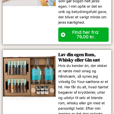
som gør bogen helt jeres
egen. I min optik er det en
unik og betydningsfuld gave,
der bliver et varigt minde om
jeres kærlighed.
Find her fra:
79,00
kr.
Lav din egen Rom,
Whisky eller Gin sæt
Hvis du kender én, der elsker
at nørde med smag og
håndværk, så synes jeg
virkelig Do Your-sættene er et
hit. Her får du alt, hvad hjertet
begærer af krydderier, urter
og udstyr til selv at blande
rom, whisky eller gin med et
personligt twist. Efter min
mening er det den oplagte