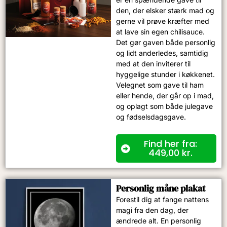
den, der elsker stærk mad og
gerne vil prøve kræfter med
at lave sin egen chilisauce.
Det gør gaven både personlig
og lidt anderledes, samtidig
med at den inviterer til
hyggelige stunder i køkkenet.
Velegnet som gave til ham
eller hende, der går op i mad,
og oplagt som både julegave
og fødselsdagsgave.
Find her fra:
449,00
kr.
Personlig måne plakat
Forestil dig at fange nattens
magi fra den dag, der
ændrede alt. En personlig