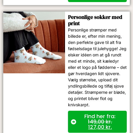
Personlige sokker med
print
Personlige strømper med
billede er, efter min mening,
den perfekte gave til alt fra
fødselsdage til julehygge! Jeg
elsker idéen om at gå rundt
med et minde, sit kæledyr
eller et logo på fødderne – det
gør hverdagen lidt sjovere.
Vælg størrelse, upload dit
yndlingsbillede og tilføj sjove
detaljer. Strømperne er bløde,
og printet bliver flot og
knivskarpt.
Find her fra:
149,00
kr.
127,00
kr.