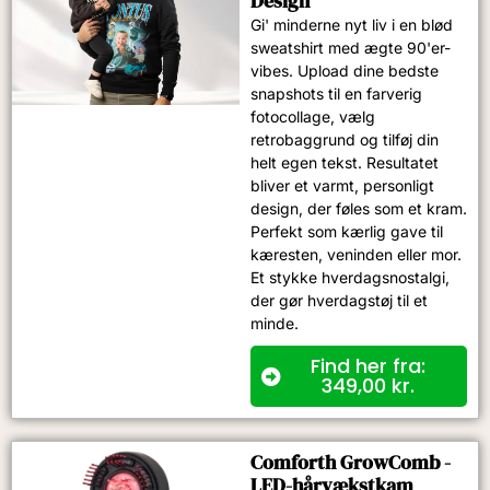
Design
Gi' minderne nyt liv i en blød
sweatshirt med ægte 90'er-
vibes. Upload dine bedste
snapshots til en farverig
fotocollage, vælg
retrobaggrund og tilføj din
helt egen tekst. Resultatet
bliver et varmt, personligt
design, der føles som et kram.
Perfekt som kærlig gave til
kæresten, veninden eller mor.
Et stykke hverdagsnostalgi,
der gør hverdagstøj til et
minde.
Find her fra:
349,00
kr.
Comforth GrowComb -
LED-hårvækstkam