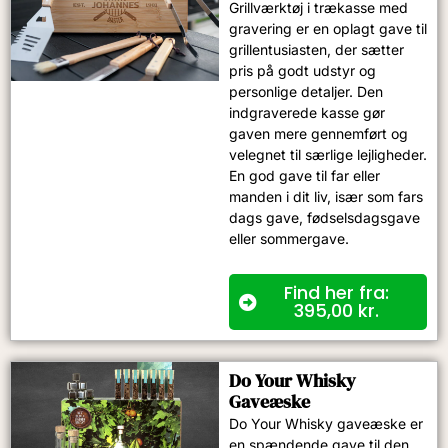
Grillværktøj i trækasse med
gravering er en oplagt gave til
grillentusiasten, der sætter
pris på godt udstyr og
personlige detaljer. Den
indgraverede kasse gør
gaven mere gennemført og
velegnet til særlige lejligheder.
En god gave til far eller
manden i dit liv, især som fars
dags gave, fødselsdagsgave
eller sommergave.
Find her fra:
395,00
kr.
Do Your Whisky
Gaveæske
Do Your Whisky gaveæske er
en spændende gave til den,