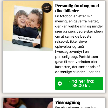
Personlig fotobog med
dine billeder
En fotobog er, efter min
mening, en gave fra hjertet,
der kan vække smil og minder
igen og igen. Jeg elsker idéen
om at samle de bedste
rejseøjeblikke, sjove
oplevelser og små
hverdagseventyr i én
personlig bog. Perfekt som
gave til mor, veninden eller
kæresten, der sætter pris på
de særlige stunder, I har delt.
Find her fra:
89,00
kr.
Vinsmagning​
For vinelskeren, synes jeg,