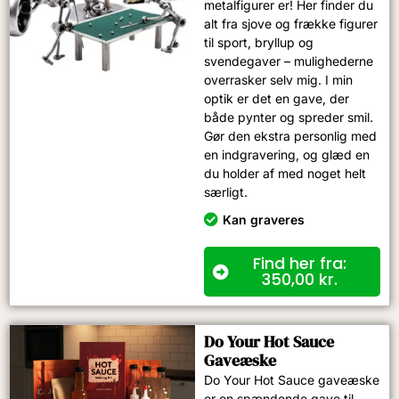
metalfigurer er! Her finder du
alt fra sjove og frække figurer
til sport, bryllup og
svendegaver – mulighederne
overrasker selv mig. I min
optik er det en gave, der
både pynter og spreder smil.
Gør den ekstra personlig med
en indgravering, og glæd en
du holder af med noget helt
særligt.
Kan graveres
Find her fra:
350,00
kr.
Do Your Hot Sauce
Gaveæske
Do Your Hot Sauce gaveæske
er en spændende gave til