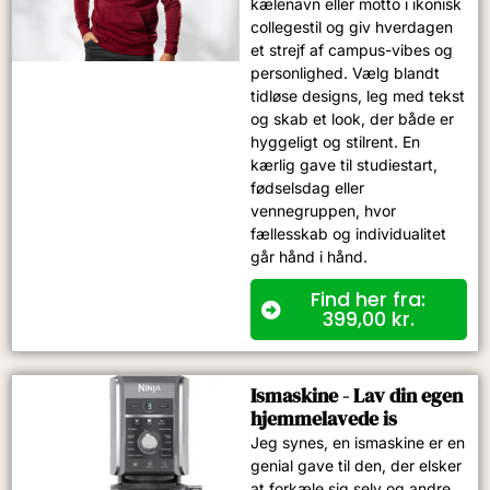
kælenavn eller motto i ikonisk
collegestil og giv hverdagen
et strejf af campus-vibes og
personlighed. Vælg blandt
tidløse designs, leg med tekst
og skab et look, der både er
hyggeligt og stilrent. En
kærlig gave til studiestart,
fødselsdag eller
vennegruppen, hvor
fællesskab og individualitet
går hånd i hånd.
Find her fra:
399,00
kr.
Ismaskine - Lav din egen
hjemmelavede is
Jeg synes, en ismaskine er en
genial gave til den, der elsker
at forkæle sig selv og andre